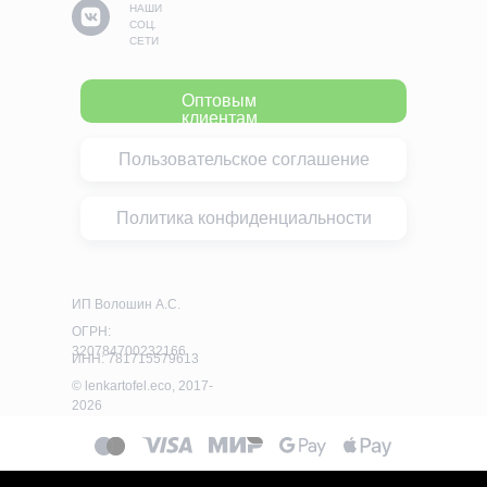
НАШИ
СОЦ.
СЕТИ
Оптовым
клиентам
Пользовательское соглашение
Политика конфиденциальности
ИП Волошин А.С.
ОГРН:
320784700232166
ИНН: 781715579613
© lenkartofel.eco, 2017-
2026